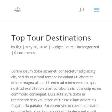
Top Tour Destinations
by
fbg
|
May 30, 2016
|
Budget Tours
,
Uncategorized
|
0 comments
Lorem ipsum dolor sit amet, consectetur adipisicing
elit, sed do eiusmod tempor incididunt ut labore et
dolore magna aliqua. Ut enim ad minim veniam, quis
nostrud exercitation ullamco laboris nisi ut aliquip ex ea
commodo consequat. Duis aute irure dolor in
reprehenderit in voluptate velit esse cillum dolore eu
fugiat nulla pariatur. Excepteur sint occaecat cupidatat
non proident, sunt in culpa qui officia deserunt mollit