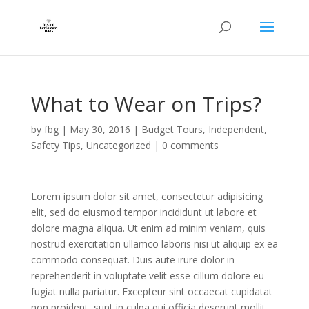
What to Wear on Trips?
by
fbg
|
May 30, 2016
|
Budget Tours
,
Independent
,
Safety Tips
,
Uncategorized
|
0 comments
Lorem ipsum dolor sit amet, consectetur adipisicing
elit, sed do eiusmod tempor incididunt ut labore et
dolore magna aliqua. Ut enim ad minim veniam, quis
nostrud exercitation ullamco laboris nisi ut aliquip ex ea
commodo consequat. Duis aute irure dolor in
reprehenderit in voluptate velit esse cillum dolore eu
fugiat nulla pariatur. Excepteur sint occaecat cupidatat
non proident, sunt in culpa qui officia deserunt mollit