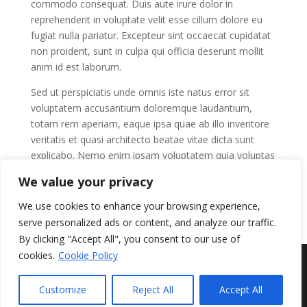
commodo consequat. Duis aute irure dolor in
reprehenderit in voluptate velit esse cillum dolore eu
fugiat nulla pariatur. Excepteur sint occaecat cupidatat
non proident, sunt in culpa qui officia deserunt mollit
anim id est laborum.
Sed ut perspiciatis unde omnis iste natus error sit
voluptatem accusantium doloremque laudantium,
totam rem aperiam, eaque ipsa quae ab illo inventore
veritatis et quasi architecto beatae vitae dicta sunt
explicabo. Nemo enim ipsam voluptatem quia voluptas
sit aspernatur aut odit aut fugit.
We value your privacy
We use cookies to enhance your browsing experience,
serve personalized ads or content, and analyze our traffic.
By clicking "Accept All", you consent to our use of
cookies.
Cookie Policy
Designed by FBG radgjof ehf. 2023-2024 - All rights
Customize
Reject All
Accept All
reserved.